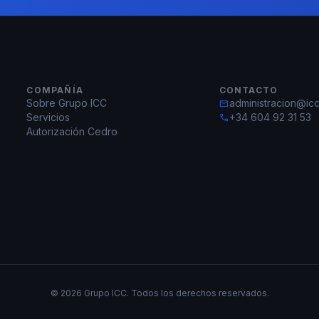
COMPAÑÍA
CONTACTO
Sobre Grupo ICC
administracion@icc
mail
Servicios
+34 604 92 31 53
call
Autorización Cedro
© 2026 Grupo ICC. Todos los derechos reservados.