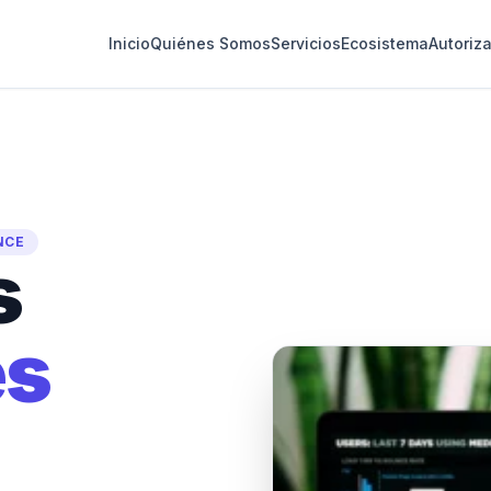
Inicio
Quiénes Somos
Servicios
Ecosistema
Autoriz
NCE
s
es