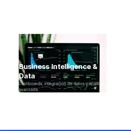
Business Intelligence &
Data
Dashboards, integración de datos y analítica
avanzada.